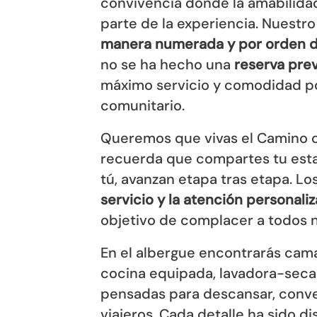
convivencia donde la amabilida
parte de la experiencia. Nuestr
manera numerada y por orden d
no se ha hecho una
reserva prev
máximo servicio y comodidad p
comunitario.
Queremos que vivas el Camino co
recuerda que compartes tu esta
tú, avanzan etapa tras etapa. Lo
servicio y la atención personali
objetivo de complacer a todos n
En el albergue encontrarás cam
cocina equipada, lavadora-secad
pensadas para descansar, conv
viajeros. Cada detalle ha sido d