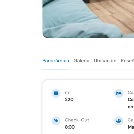
Panorámica
Galería
Ubicación
Rese
m²
Ca
220
Ca
en 
Check-Out
Ca
8:00
Ma