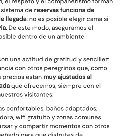
d, el respeto y el compañerismo forman
o sistema de
reservas funciona de
e llegada
: no es posible elegir cama si
ia
. De este modo, aseguramos el
osible dentro de un ambiente
n una actitud de gratitud y sencillez:
ncia con otros peregrinos que, como
s precios están
muy ajustados al
zada
que ofrecemos, siempre con el
uestros visitantes.
as confortables, baños adaptados,
ora, wifi gratuito y zonas comunes
ersar y compartir momentos con otros
iseñado para que disfrutes de