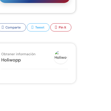
Comparte
Tweet
Pin It
Obtener informaciòn
Holiwopp